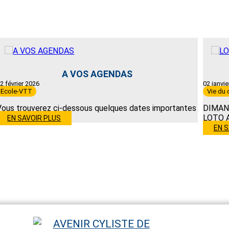
A VOS AGENDAS
2 février 2026
02 janvie
Ecole-VTT
Vie du 
Vous trouverez ci-dessous quelques dates importantes
DIMAN
LOTO A
EN SAVOIR PLUS
EN S